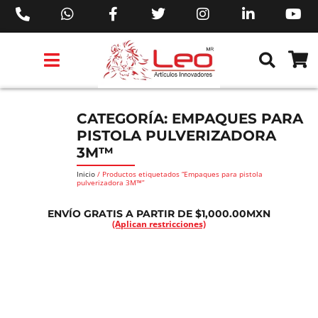
PRODUCTOS 3M™
PRODUCTOS SIKA®
PRODUCTOS MAKITA®
EJECUTIVOS DE VENTAS AIL™
CATEGORÍA: EMPAQUES PARA
PISTOLA PULVERIZADORA
3M™
Inicio
/ Productos etiquetados “Empaques para pistola
pulverizadora 3M™”
ENVÍO GRATIS A PARTIR DE $1,000.00MXN
(Aplican restricciones)