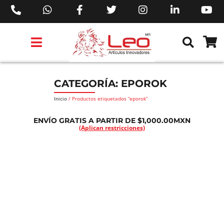
PRODUCTOS 3M™
PRODUCTOS SIKA®
PRODUCTOS MAKITA®
EJECUTIVOS DE VENTAS AIL™
CATEGORÍA: EPOROK
Inicio
/ Productos etiquetados “eporok”
ENVÍO GRATIS A PARTIR DE $1,000.00MXN
(Aplican restricciones)