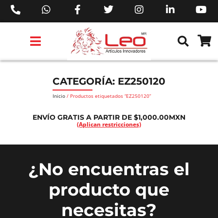
PRODUCTOS 3M™
PRODUCTOS SIKA®
PRODUCTOS MAKITA®
EJECUTIVOS DE VENTAS AIL™
CATEGORÍA: EZ250120
Inicio
/ Productos etiquetados “EZ250120”
ENVÍO GRATIS A PARTIR DE $1,000.00MXN
(Aplican restricciones)
¿No encuentras el
producto que
necesitas?