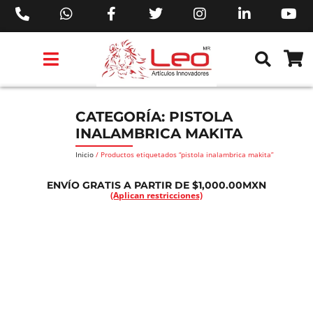
PRODUCTOS 3M™
PRODUCTOS SIKA®
PRODUCTOS MAKITA®
EJECUTIVOS DE VENTAS AIL™
CATEGORÍA: PISTOLA
INALAMBRICA MAKITA
Inicio
/ Productos etiquetados “pistola inalambrica makita”
ENVÍO GRATIS A PARTIR DE $1,000.00MXN
(Aplican restricciones)