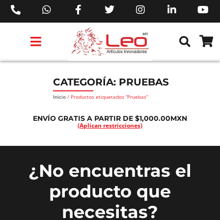
PRODUCTOS 3M™
PRODUCTOS SIKA®
PRODUCTOS MAKITA®
EJECUTIVOS DE VENTAS AIL™
CATEGORÍA: PRUEBAS
Inicio
/ Productos etiquetados “Pruebas”
ENVÍO GRATIS A PARTIR DE $1,000.00MXN
(Aplican restricciones)
¿No encuentras el
producto que
necesitas?