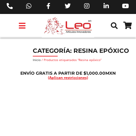
PRODUCTOS 3M™
PRODUCTOS SIKA®
PRODUCTOS MAKITA®
EJECUTIVOS DE VENTAS AIL™
CATEGORÍA: RESINA EPÓXICO
Inicio
/ Productos etiquetados “Resina epóxico”
ENVÍO GRATIS A PARTIR DE $1,000.00MXN
(Aplican restricciones)