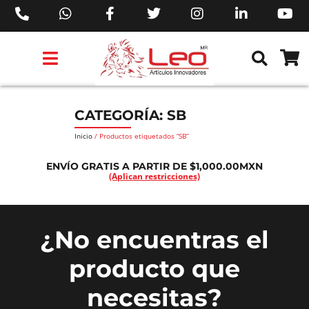
PRODUCTOS 3M™
PRODUCTOS SIKA®
PRODUCTOS MAKITA®
EJECUTIVOS DE VENTAS AIL™
CATEGORÍA: SB
Inicio
/ Productos etiquetados “SB”
ENVÍO GRATIS A PARTIR DE $1,000.00MXN
(Aplican restricciones)
¿No encuentras el
producto que
necesitas?