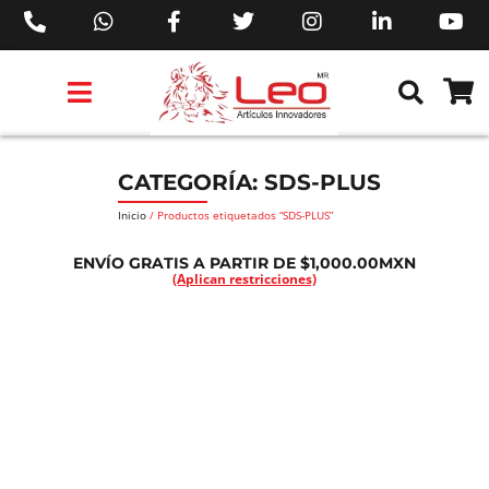
PRODUCTOS 3M™
PRODUCTOS SIKA®
PRODUCTOS MAKITA®
EJECUTIVOS DE VENTAS AIL™
CATEGORÍA: SDS-PLUS
Inicio
/ Productos etiquetados “SDS-PLUS”
ENVÍO GRATIS A PARTIR DE $1,000.00MXN
(Aplican restricciones)