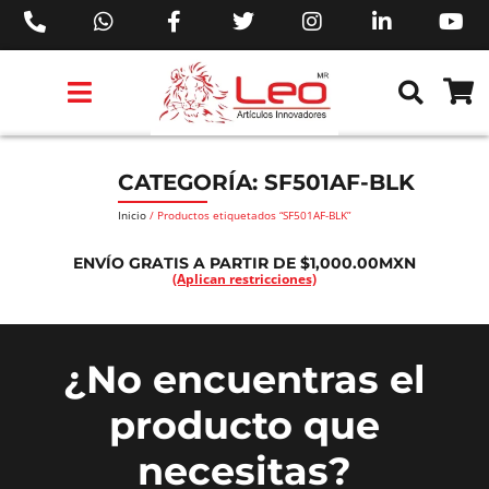
PRODUCTOS 3M™
PRODUCTOS SIKA®
PRODUCTOS MAKITA®
EJECUTIVOS DE VENTAS AIL™
CATEGORÍA: SF501AF-BLK
Inicio
/ Productos etiquetados “SF501AF-BLK”
ENVÍO GRATIS A PARTIR DE $1,000.00MXN
(Aplican restricciones)
¿No encuentras el
producto que
necesitas?