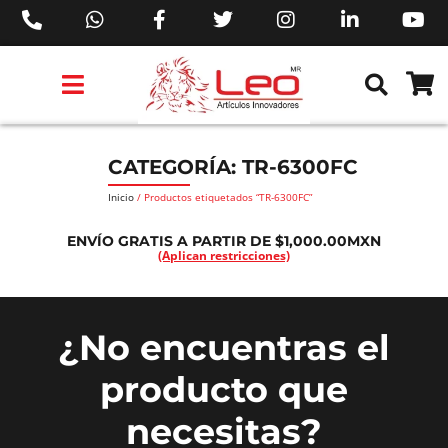
PRODUCTOS 3M™
PRODUCTOS SIKA®
PRODUCTOS MAKITA®
EJECUTIVOS DE VENTAS AIL™
CATEGORÍA: TR-6300FC
Inicio
/ Productos etiquetados “TR-6300FC”
ENVÍO GRATIS A PARTIR DE $1,000.00MXN
(Aplican restricciones)
¿No encuentras el
producto que
necesitas?