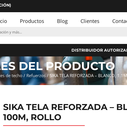
CIÓN)
icio
Productos
Blog
Clientes
Conta
DISTRIBUIDOR AUTORIZA
LES DEL PRODUCTO
es de techo
/
Refuerzos
/ SIKA TELA REFORZADA – BLANCO, 1.1
SIKA TELA REFORZADA
–
BL
100M, ROLLO