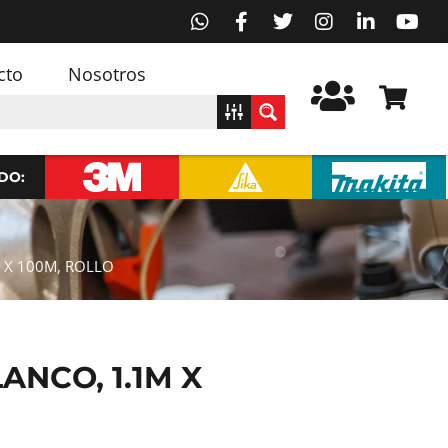
cto
Nosotros
DO:
M X 100M, ROLLO
ANCO, 1.1M X