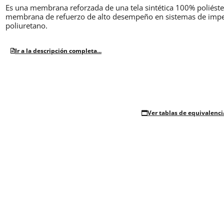
Es una membrana reforzada de una tela sintética 100% poliést
membrana de refuerzo de alto desempeño en sistemas de imperme
poliuretano.
Ir a la descripción completa...
Ver tablas de equivalenci