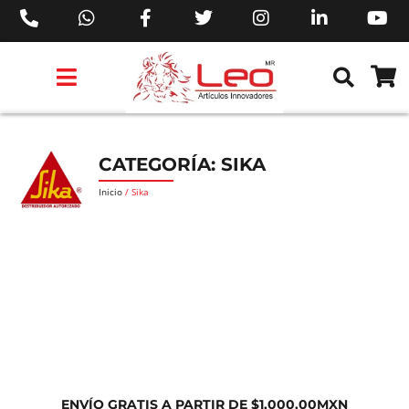
PRODUCTOS 3M™
PRODUCTOS SIKA®
PRODUCTOS MAKITA®
EJECUTIVOS DE VENTAS AIL™
CATEGORÍA: SIKA
Inicio
/ Sika
ENVÍO GRATIS A PARTIR DE $1,000.00MXN