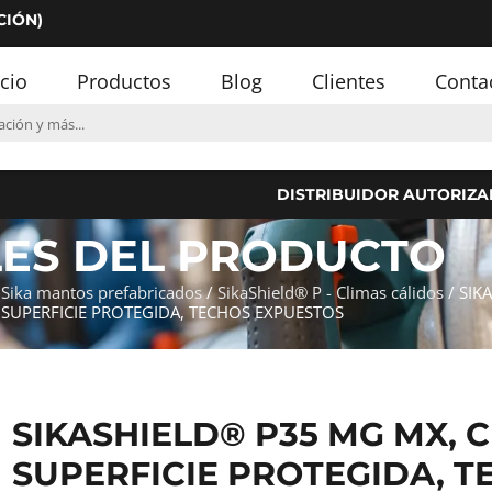
CIÓN)
icio
Productos
Blog
Clientes
Conta
DISTRIBUIDOR AUTORIZA
LES DEL PRODUCTO
/
Sika mantos prefabricados
/
SikaShield® P - Climas cálidos
/ SIK
 SUPERFICIE PROTEGIDA, TECHOS EXPUESTOS
SIKASHIELD® P35 MG MX, 
SUPERFICIE PROTEGIDA, T