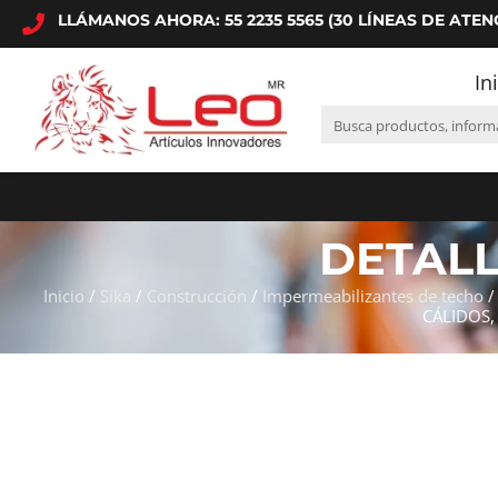
LLÁMANOS AHORA: 55 2235 5565 (30 LÍNEAS DE ATEN
In
DETAL
Inicio
/
Sika
/
Construcción
/
Impermeabilizantes de techo
CÁLIDOS,