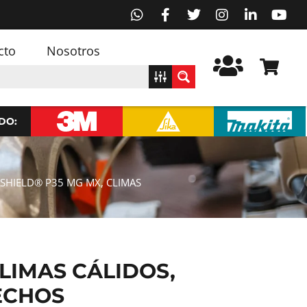
cto
Nosotros
DO:
ASHIELD® P35 MG MX, CLIMAS
CLIMAS CÁLIDOS,
ECHOS