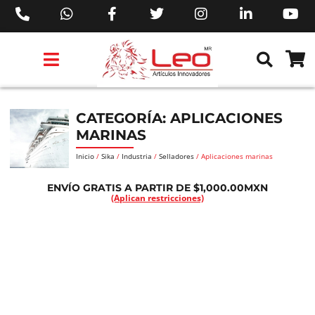
PRODUCTOS 3M™
PRODUCTOS SIKA®
PRODUCTOS MAKITA®
EJECUTIVOS DE VENTAS AIL™
CATEGORÍA: APLICACIONES
MARINAS
Inicio
/
Sika
/
Industria
/
Selladores
/ Aplicaciones marinas
ENVÍO GRATIS A PARTIR DE $1,000.00MXN
(Aplican restricciones)