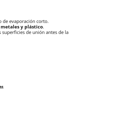
o de evaporación corto.
o
metales y plástico
.
 superficies de unión antes de la
as