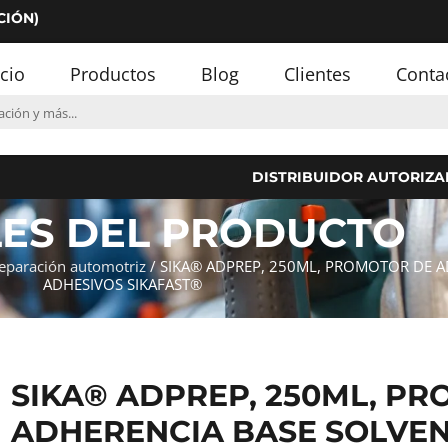
CIÓN)
icio
Productos
Blog
Clientes
Conta
DISTRIBUIDOR AUTORIZA
LES DEL PRODUCTO
eparación automotriz
/ SIKA® ADPREP, 250ML, PROMOTOR DE A
ADHESIVOS SIKAFAST®
SIKA® ADPREP, 250ML, P
ADHERENCIA BASE SOLVE