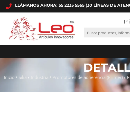
LLÁMANOS AHORA: 55 2235 5565 (30 LÍNEAS DE ATEN
In
DETAL
Inicio
/
Sika
/
Industria
/
Promotores de adherencia (Primer)
/
R